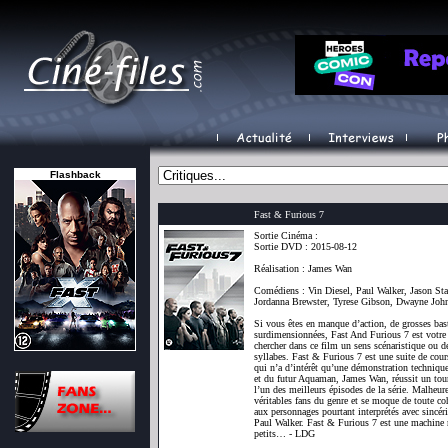
Flashback
Fast & Furious 7
Sortie Cinéma :
Sortie DVD : 2015-08-12
Réalisation : James Wan
Comédiens : Vin Diesel, Paul Walker, Jason St
Jordanna Brewster, Tyrese Gibson, Dwayne John
Si vous êtes en manque d’action, de grosses bas
surdimensionnées, Fast And Furious 7 est votre f
chercher dans ce film un sens scénaristique ou de
syllabes. Fast & Furious 7 est une suite de cour
qui n’a d’intérêt qu’une démonstration technique
et du futur Aquaman, James Wan, réussit un tour
l’un des meilleurs épisodes de la série. Malheur
véritables fans du genre et se moque de toute coh
aux personnages pourtant interprétés avec sincéri
Paul Walker. Fast & Furious 7 est une machine ru
petits… - LDG