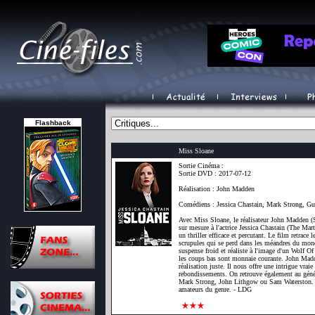
Flashback
Miss Sloane
Sortie Cinéma :
Sortie DVD : 2017-07-12
Réalisation : John Madden
Comédiens : Jessica Chastain, Mark Strong, 
Avec Miss Sloane, le réalisateur John Madden (S
sur mesure à l'actrice Jessica Chastain (The Mart
un thriller efficace et percutant. Le film retrace 
scrupules qui se perd dans les méandres du mon
suspense froid et réaliste à l'image d'un Wolf O
les coups bas sont monnaie courante. John Madd
réalisation juste. Il nous offre une intrigue vrai
rebondissements. On retrouve également au gén
Mark Strong, John Lithgow ou Sam Waterston. I
amateurs du genre. - LDG