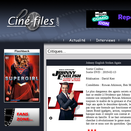
Flashback
Johnny English Strikes Again
Sortie Cinéma :
Sortie DVD : 2019-02-13
Réalisation : David Kerr
Comédiens : Rowan Atkinson, Ben Mi
Le plus dangereux des agents secrets es
faut se rendre à l'évidence que Johnny 
comme son interprète Rowan Atkinson 
toujours le maître de la grimace et d
Sept ans après le deuxième épisode, le
pas trop une formule qui fonctionne et
James Bond (gadgets, action, suspense
basique mais il remplit son contrat et 
détente en famille. Il ne faut certainem
chercher à révolutionner le genre mai
fait rire et nous sort du quotidien. 