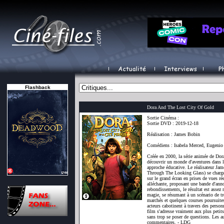
Flashback
Dora And The Lost City Of Gold
Sortie Cinéma :
Sortie DVD : 2019-12-18
Réalisation : James Bobin
Comédiens : Isabela Merced, Eugenio
Créée en 2000, la série animée de Dora 
découvrir un monde d'aventures dans l
approche éducative. Le réalisateur Ja
Through The Looking Glass) se charge 
sur le grand écran en prises de vues rée
alléchante, proposant une bande d'anno
rebondissements, le résultat est assez
magie, se résumant à un scénario de tr
marchés et quelques courses poursuites
acteurs cabotinent à travers des perso
film s'adresse vraiment aux plus petit
sans trop se poser de questions. Les a
commentaires. - LDG