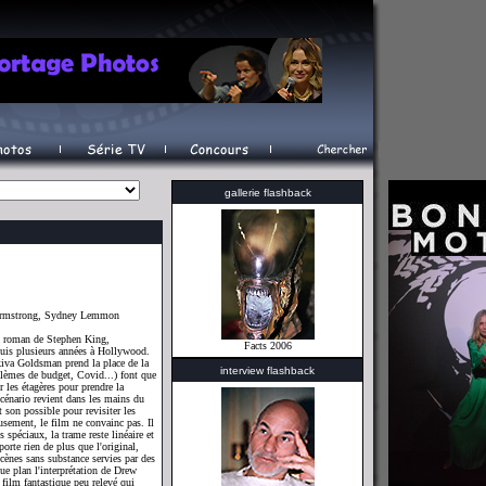
gallerie flashback
 Armstrong, Sydney Lemmon
du roman de Stephen King,
Facts 2006
epuis plusieurs années à Hollywood.
iva Goldsman prend la place de la
interview flashback
blèmes de budget, Covid...) font que
 les étagères pour prendre la
scénario revient dans les mains du
 son possible pour revisiter les
usement, le film ne convainc pas. Il
 spéciaux, la trame reste linéaire et
orte rien de plus que l'original,
scènes sans substance servies par des
que plan l'interprétation de Drew
 film fantastique peu relevé qui