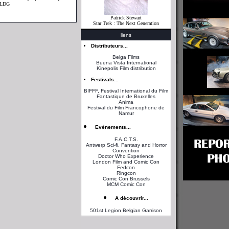
- LDG
Patrick Stewart
Star Trek : The Next Generation
liens
Distributeurs...
Belga Films
Buena Vista International
Kinepolis Film distribution
Festivals...
BIFFF, Festival International du Film
Fantastique de Bruxelles
Anima
Festival du Film Francophone de
Namur
Evénements...
F.A.C.T.S.
Antwerp Sci-fi, Fantasy and Horror
Convention
Doctor Who Experience
London Film and Comic Con
Fedcon
Ringcon
Comic Con Brussels
MCM Comic Con
A découvrir...
501st Legion Belgian Garrison