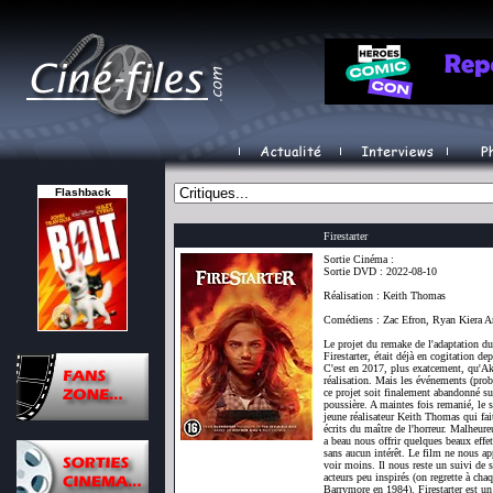
Flashback
Firestarter
Sortie Cinéma :
Sortie DVD : 2022-08-10
Réalisation : Keith Thomas
Comédiens : Zac Efron, Ryan Kiera
Le projet du remake de l'adaptation 
Firestarter, était déjà en cogitation d
C'est en 2017, plus exatcement, qu'Ak
réalisation. Mais les événements (pro
ce projet soit finalement abandonné sur
poussière. A maintes fois remanié, le 
jeune réalisateur Keith Thomas qui fait
écrits du maître de l'horreur. Malheure
a beau nous offrir quelques beaux effets
sans aucun intérêt. Le film ne nous app
voir moins. Il nous reste un suivi de 
acteurs peu inspirés (on regrette à cha
Barrymore en 1984). Firestarter est un