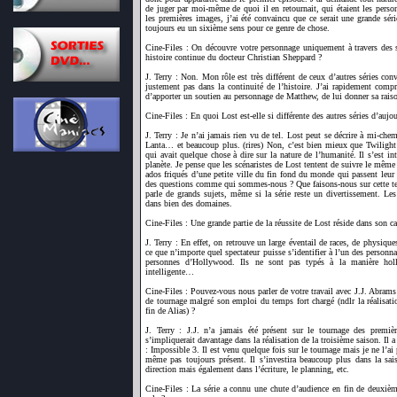
de juger par moi-même de quoi il en retournait, qui étaient les personn
les premières images, j’ai été convaincu que ce serait une grande série
toujours eu un sixième sens pour ce genre de chose.
Cine-Files : On découvre votre personnage uniquement à travers des sc
histoire continue du docteur Christian Sheppard ?
J. Terry : Non. Mon rôle est très différent de ceux d’autres séries con
justement pas dans la continuité de l’histoire. J’ai rapidement compr
d’apporter un soutien au personnage de Matthew, de lui donner sa rais
Cine-Files : En quoi Lost est-elle si différente des autres séries d’aujo
J. Terry : Je n’ai jamais rien vu de tel. Lost peut se décrire à mi-ch
Lanta… et beaucoup plus. (rires) Non, c’est bien mieux que Twilight
qui avait quelque chose à dire sur la nature de l’humanité. Il s’est int
planète. Je pense que les scénaristes de Lost tentent de suivre le même
ados friqués d’une petite ville du fin fond du monde qui passent leur
des questions comme qui sommes-nous ? Que faisons-nous sur cette ter
parle de grands sujets, même si la série reste un divertissement. Les s
dans bien des domaines.
Cine-Files : Une grande partie de la réussite de Lost réside dans son 
J. Terry : En effet, on retrouve un large éventail de races, de physique
ce que n’importe quel spectateur puisse s’identifier à l’un des personn
personnes d’Hollywood. Ils ne sont pas typés à la manière holl
intelligente…
Cine-Files : Pouvez-vous nous parler de votre travail avec J.J. Abrams ?
de tournage malgré son emploi du temps fort chargé (ndlr la réalisati
fin de Alias) ?
J. Terry : J.J. n’a jamais été présent sur le tournage des premièr
s’impliquerait davantage dans la réalisation de la troisième saison. Il a
: Impossible 3. Il est venu quelque fois sur le tournage mais je ne l’ai
même pas toujours présent. Il s’investira beaucoup plus dans la sai
direction mais également dans l’écriture, le planning, etc.
Cine-Files : La série a connu une chute d’audience en fin de deuxi