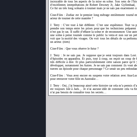
incroyable de tous les aspects de la mise en scène. Son sens de l’his
d’excellentes interprétations de Robert Downey Jr, Jake Gyllenhaal
Ce fut un très long scénario à tourner mais je ne sais pas exactement 
Cine-Files : Zodiac est le premier long métrage entièrement tourné en 
acteur de tourner de cette manière ?
J. Terry : C’est tout à fait différent. C’est une expérience. Tout va 
prendre son temps entre les prises pour que les techniciens préparent 
n’est pas le cas. Il suffit d’effacer la scène et de recommencer. Une autr
une scène à peine tournée comme le public la verra et non sur un peti
voit que la moitié des visages. On voit tous les détails de sa performa
un acteur. (rires)
Cine-Files : Que vous réserve le futur ?
J. Terry : Je ne sais pas. Je suppose que je serai toujours dans Lo
d’épisodes on apparaîtra. Et puis, tout à coup, on reçoit un coup de fi
très difficile à dire. Et plus particulièrement cette saison parce qu’i
développer, notamment les Autres. Je ne sais pas comment ils vont abord
travers un épisode pour chaque personnage ? Ce serait un peu redondant
Cine-Files : Vous avez encore en suspens votre relation avec Ana-Luci
pour retrouver votre fille en Australie…
J. Terry : Oui, j’ai beaucoup aimé cette histoire car cela m’a permis d
est toujours liée à Jack… Je n’ai aucune idée de comment cela va fin
n’ai pas besoin de connaître tous les secrets…