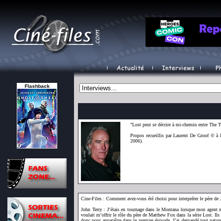
Flashback
"Lost peut se décrire à mi-chemin entre The
Propos recueillis par Laurent De Groof © à
2006).
Cine-Files : Comment avez-vous été choisi pour interpréter le père de 
John Terry : J’étais en tournage dans le Montana lorsque mon agent 
voulait m’offrir le rôle du père de Matthew Fox dans la série Lost. Ils 
donc pour apparaître dans le premier épisode. J’ai demandé tout natur