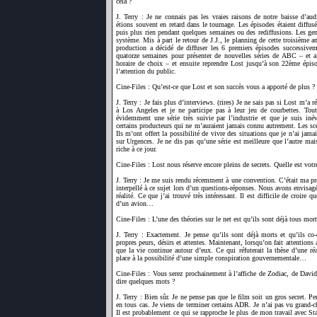
cela ?
J. Terry : Je ne connais pas les vraies raisons de notre baisse d’aud
étions souvent en retard dans le tournage. Les épisodes étaient diffus
puis plus rien pendant quelques semaines ou des rediffusions. Les gen
système. Mis à part le retour de J.J., le planning de cette troisième a
production a décidé de diffuser les 6 premiers épisodes successivem
quatorze semaines pour présenter de nouvelles séries de ABC – et ain
horaire de choix – et ensuite reprendre Lost jusqu’à son 22ème épisod
l’attention du public.
Cine-Files : Qu’est-ce que Lost et son succès vous a apporté de plus ?
J. Terry : Je fais plus d’interviews. (rires) Je ne sais pas si Lost m’a 
à Los Angeles et je ne participe pas à leur jeu de courbettes. Tout
évidemment une série très suivie par l’industrie et que je suis iné
certains producteurs qui ne m’auraient jamais connu autrement. Les scé
Ils m’ont offert la possibilité de vivre des situations que je n’ai ja
sur Urgences. Je ne dis pas qu’une série est meilleure que l’autre ma
riche à ce jour.
Cine-Files : Lost nous réserve encore pleins de secrets. Quelle est votre 
J. Terry : Je me suis rendu récemment à une convention. C’était ma p
interpellé à ce sujet lors d’un questions-réponses. Nous avons envisagé
réalité. Ce que j’ai trouvé très intéressant. Il est difficile de croire
d’un avion…
Cine-Files : L’une des théories sur le net est qu’ils sont déjà tous mo
J. Terry : Exactement. Je pense qu’ils sont déjà morts et qu’ils co-cr
propres peurs, désirs et attentes. Maintenant, lorsqu’on fait attentions
que la vie continue autour d’eux. Ce qui réfuterait la thèse d’une réal
place à la possibilité d’une simple conspiration gouvernementale…
Cine-Files : Vous serez prochainement à l’affiche de Zodiac, de Davi
dire quelques mots ?
J. Terry : Bien sûr. Je ne pense pas que le film soit un gros secret. P
en tous cas. Je viens de terminer certains ADR. Je n’ai pas vu grand-
Il est probablement ce qui se rapproche le plus de mon travail avec St