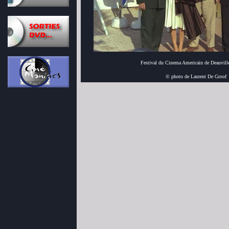
Festival du Cinema Americain de Deauvill
© photo de Laurent De Groof