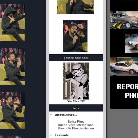
gallerie flashback
Star Wars CIV
liens
Distributeurs...
Belga Films
Buena Vista International
Kinepolis Film distribution
Festivals...