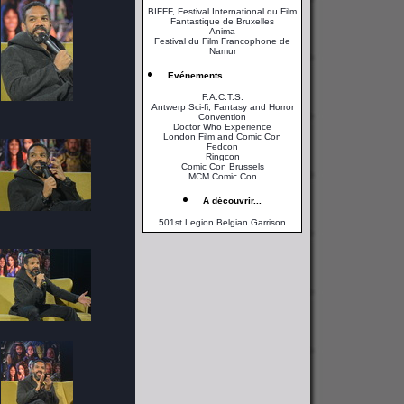
BIFFF, Festival International du Film
Fantastique de Bruxelles
Anima
Festival du Film Francophone de
Namur
Evénements...
F.A.C.T.S.
Antwerp Sci-fi, Fantasy and Horror
Convention
Doctor Who Experience
London Film and Comic Con
Fedcon
Ringcon
Comic Con Brussels
MCM Comic Con
A découvrir...
501st Legion Belgian Garrison