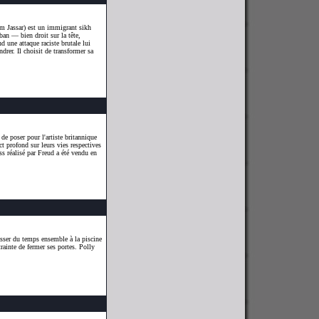
m Jassar) est un immigrant sikh
ban — bien droit sur la tête,
 une attaque raciste brutale lui
ndrer. Il choisit de transformer sa
e poser pour l'artiste britannique
t profond sur leurs vies respectives
ss réalisé par Freud a été vendu en
asser du temps ensemble à la piscine
rainte de fermer ses portes. Polly