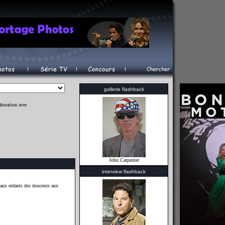
gallerie flashback
aboration avec
John Carpenter
interview flashback
aux enfants des douceurs aux