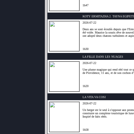
1h47
KOTY ERMITAZHA 2. TAYNA EGIPE
2026-07-22
Deux ans se sont écoulés depuis que l'Ermi
été volée. Maurice la souris rêve de nouvel
ont adopté deux chatons turbulents et aspir
1h30
LA FILLE DANS LES NUAGES
2026-07-22
Une plume magique qui rend réel tout ce qu’
de Providence, 11 ans, et de son cochon d’
1h20
LA VITA VA COSI
2026-07-22
Un berger est le seul à s'opposer aux prom
construire un complexe touristique de luxe 
Inspiré de faits réels.
1h58