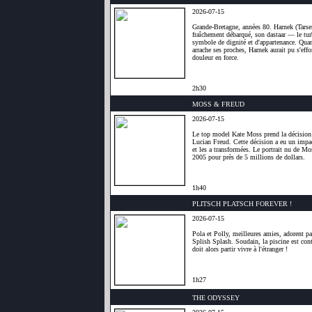
2026-07-15
Grande-Bretagne, années 80. Harnek (Tarse
fraîchement débarqué, son dastaar — le tur
symbole de dignité et d'appartenance. Quand
arrache ses proches, Harnek aurait pu s'effo
douleur en force.
2h30
MOSS & FREUD
2026-07-15
Le top model Kate Moss prend la décision d
Lucian Freud. Cette décision a eu un impac
et les a transformées. Le portrait nu de Mo
2005 pour près de 5 millions de dollars.
1h40
PLITSCH PLATSCH FOREVER !
2026-07-15
Pola et Polly, meilleures amies, adorent p
Splish Splash. Soudain, la piscine est cont
doit alors partir vivre à l'étranger !
1h27
THE ODYSSEY