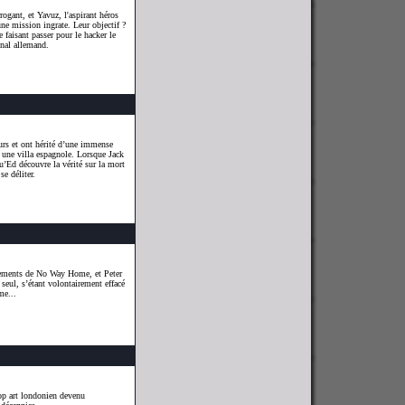
rogant, et Yavuz, l'aspirant héros
une mission ingrate. Leur objectif ?
 faisant passer pour le hacker le
nal allemand.
eurs et ont hérité d’une immense
s une villa espagnole. Lorsque Jack
qu’Ed découvre la vérité sur la mort
e déliter.
énements de No Way Home, et Peter
seul, s’étant volontairement effacé
me...
op art londonien devenu