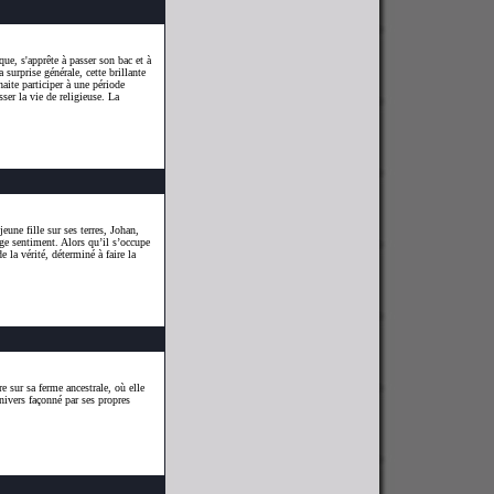
que, s'apprête à passer son bac et à
a surprise générale, cette brillante
haite participer à une période
ser la vie de religieuse. La
.
eune fille sur ses terres, Johan,
nge sentiment. Alors qu’il s’occupe
de la vérité, déterminé à faire la
e sur sa ferme ancestrale, où elle
ivers façonné par ses propres