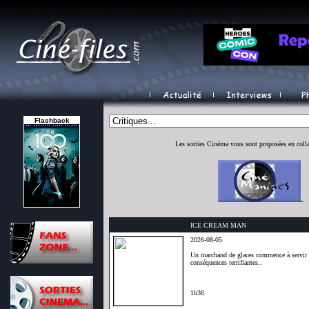
Flashback
Les sorties Cinéma vous sont proposées en coll
.
ICE CREAM MAN
2026-08-05
Un marchand de glaces commence à servir 
conséquences terrifiantes..
1h36