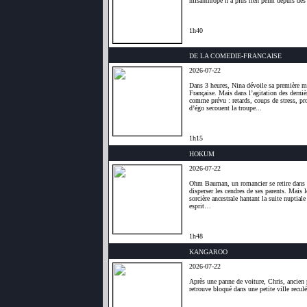
misanthrope n’a plus rien peint depuis des 
1h40
DE LA COMEDIE-FRANCAISE
2026-07-22
Dans 3 heures, Nina dévoile sa première m
Française. Mais dans l’agitation des dernièr
comme prévu : retards, coups de stress, p
d’égo secouent la troupe...
1h15
HOKUM
2026-07-22
Ohm Bauman, un romancier se retire dans 
disperser les cendres de ses parents. Mais l
sorcière ancestrale hantant la suite nuptia
esprit…
1h48
KANGAROO
2026-07-22
Après une panne de voiture, Chris, ancien 
retrouve bloqué dans une petite ville reculé