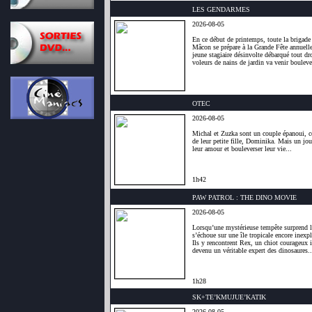
LES GENDARMES
2026-08-05
En ce début de printemps, toute la brigad
Mâcon se prépare à la Grande Fête annuelle
jeune stagiaire désinvolte débarqué tout dro
voleurs de nains de jardin va venir boulever
OTEC
2026-08-05
Michal et Zuzka sont un couple épanoui, co
de leur petite fille, Dominika. Mais un jou
leur amour et bouleverser leur vie...
1h42
PAW PATROL : THE DINO MOVIE
2026-08-05
Lorsqu’une mystérieuse tempête surprend leu
s’échoue sur une île tropicale encore inexp
Ils y rencontrent Rex, un chiot courageux in
devenu un véritable expert des dinosaures..
1h28
SK+TE’KMUJUE’KATIK
2026-08-05