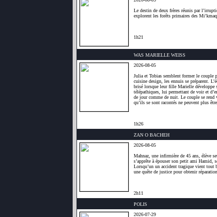
Le destin de deux frères réunis par l’irrupt
explorent les forêts primaires des Mi’kmaq
1h21
WAS MARIELLE WEISS
2026-08-05
Julia et Tobias semblent former le couple pa
cuisine design, les ennuis se préparent. L’é
brisé lorsque leur fille Marielle développe
télépathiques, lui permettant de voir et d’e
de jour comme de nuit. Le couple se rend
qu’ils se sont racontés ne peuvent plus être
1h26
ZAN O BACHEH
2026-08-05
Mahnaz, une infirmière de 45 ans, élève seu
s’apprête à épouser son petit ami Hamid, so
Lorsqu’un un accident tragique vient tout 
une quête de justice pour obtenir réparation
2h11
POLIS
2026-07-29