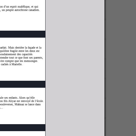
ion d’un esprit maléfique, et qui
, un peuple autochtone canadien.
rfait. Mais derrière la façade et la
quilibre fragile entre les deux est
 soudainement des capacités
ntendre tout ce que font ses parents,
 vite compte que les mensonges
 cachés à Marielle.
le ses enfants. Alors qu’elle
n fils Aliyar est renvoyé de l’école.
bouleverser, Mahnaz se lance dans
...