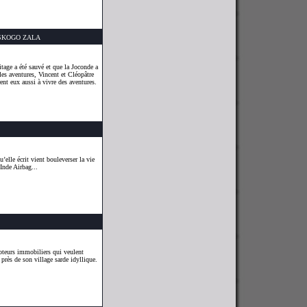
TSKOGO ZALA
tage a été sauvé et que la Joconde a
les aventures, Vincent et Cléopâtre
ent eux aussi à vivre des aventures.
elle écrit vient bouleverser la vie
Inde Airbag...
oteurs immobiliers qui veulent
près de son village sarde idyllique.