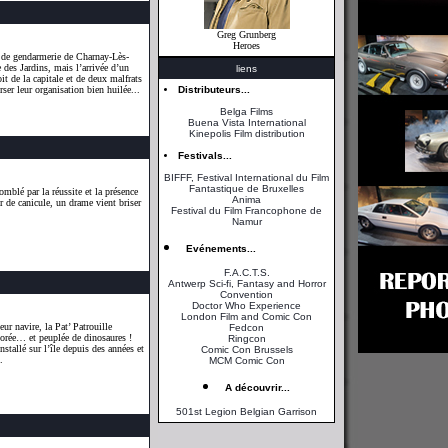
Greg Grunberg
Heroes
e de gendarmerie de Charnay-Lès-
 des Jardins, mais l’arrivée d’un
liens
it de la capitale et de deux malfrats
ser leur organisation bien huilée...
Distributeurs...
Belga Films
Buena Vista International
Kinepolis Film distribution
Festivals...
BIFFF, Festival International du Film
Fantastique de Bruxelles
mblé par la réussite et la présence
Anima
r de canicule, un drame vient briser
Festival du Film Francophone de
Namur
Evénements...
F.A.C.T.S.
Antwerp Sci-fi, Fantasy and Horror
Convention
Doctor Who Experience
London Film and Comic Con
r navire, la Pat’ Patrouille
Fedcon
lorée… et peuplée de dinosaures !
Ringcon
stallé sur l’île depuis des années et
Comic Con Brussels
.
MCM Comic Con
A découvrir...
501st Legion Belgian Garrison