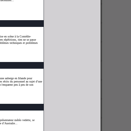
décennies...
ise en scène à la Comédie-
es répétitions, rien ne se passe
roblèmes techniques et problèmes
une auberge en Irlande pour
es récits du personnel au sujet d’une
le s’emparent peu à peu de son
présentateur météo vedette, se
e d’Australie...