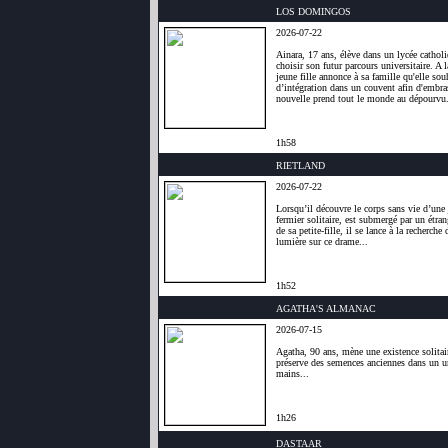
LOS DOMINGOS
2026-07-22
Ainara, 17 ans, élève dans un lycée catholi
choisir son futur parcours universitaire. A l
jeune fille annonce à sa famille qu'elle sou
d’intégration dans un couvent afin d'embras
nouvelle prend tout le monde au dépourvu
1h58
RIETLAND
2026-07-22
Lorsqu’il découvre le corps sans vie d’une j
fermier solitaire, est submergé par un étra
de sa petite-fille, il se lance à la recherche 
lumière sur ce drame...
1h52
AGATHA'S ALMANAC
2026-07-15
Agatha, 90 ans, mène une existence solitair
préserve des semences anciennes dans un un
mains...
1h26
DASTAAR