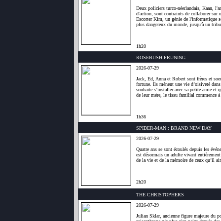
Deux policiers turco-néerlandais, Kaan, l'ar
d'action, sont contraints de collaborer sur 
Escorter Kim, un génie de l'informatique se
plus dangereux du monde, jusqu'à un tribu
1h20
ROSEBUSH PRUNING
2026-07-29
Jack, Ed, Anna et Robert sont frères et so
fortune. Ils mènent une vie d’oisiveté dan
souhaite s’installer avec sa petite amie et 
de leur mère, le tissu familial commence à s
1h36
SPIDER-MAN : BRAND NEW DAY
2026-07-29
Quatre ans se sont écoulés depuis les év
est désormais un adulte vivant entièrement 
de la vie et de la mémoire de ceux qu’il ai
2h20
THE CHRISTOPHERS
2026-07-29
Julian Sklar, ancienne figure majeure du p