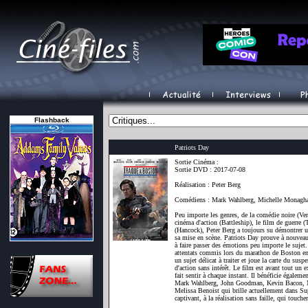
Flashback
Patriots Day
Sortie Cinéma :
Sortie DVD : 2017-07-08
Réalisation : Peter Berg
Comédiens : Mark Wahlberg, Michelle Monagh
Peu importe les genres, de la comédie noire (Ve
cinéma d'action (Battleship), le film de guerre
(Hancock), Peter Berg a toujours su démontrer un
sa mise en scène. Patriots Day prouve à nouveau t
à faire passer des émotions peu importe le sujet.
attentats commis lors du marathon de Boston en
un sujet délicat à traiter et joue la carte du sus
d'action sans intérêt. Le film est avant tout un ex
fait sentir à chaque instant. Il bénéficie égaleme
Mark Wahlberg, John Goodman, Kevin Bacon, M
Melissa Benoist qui brille actuellement dans Sup
captivant, à la réalisation sans faille, qui touc