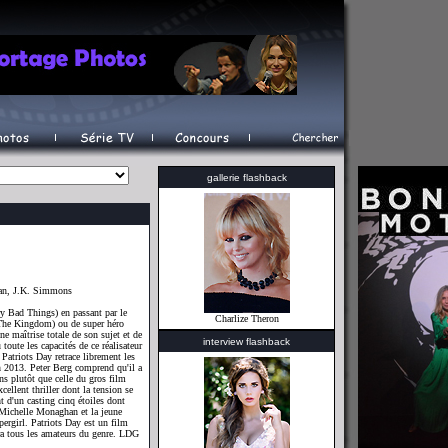
gallerie flashback
an, J.K. Simmons
ry Bad Things) en passant par le
Charlize Theron
 (The Kingdom) ou de super héro
e maîtrise totale de son sujet et de
interview flashback
oute les capacités de ce réalisateur
 Patriots Day retrace librement les
 2013. Peter Berg comprend qu'il a
pens plutôt que celle du gros film
cellent thriller dont la tension se
nt d'un casting cinq étoiles dont
ichelle Monaghan et la jeune
ergirl. Patriots Day est un film
hera tous les amateurs du genre. LDG