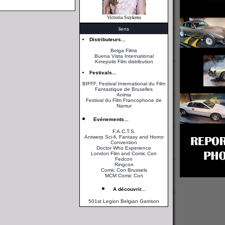
Victoria Suykens
liens
Distributeurs...
Belga Films
Buena Vista International
Kinepolis Film distribution
Festivals...
BIFFF, Festival International du Film
Fantastique de Bruxelles
Anima
Festival du Film Francophone de
Namur
Evénements...
F.A.C.T.S.
Antwerp Sci-fi, Fantasy and Horror
Convention
Doctor Who Experience
London Film and Comic Con
Fedcon
Ringcon
Comic Con Brussels
MCM Comic Con
A découvrir...
501st Legion Belgian Garrison