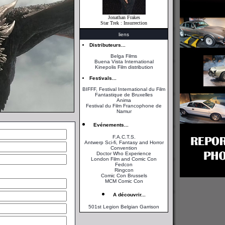
Jonathan Frakes
Star Trek : Insurrection
liens
Distributeurs...
Belga Films
Buena Vista International
Kinepolis Film distribution
Festivals...
BIFFF, Festival International du Film
Fantastique de Bruxelles
Anima
Festival du Film Francophone de
Namur
Evénements...
F.A.C.T.S.
Antwerp Sci-fi, Fantasy and Horror
Convention
Doctor Who Experience
London Film and Comic Con
Fedcon
Ringcon
Comic Con Brussels
MCM Comic Con
A découvrir...
501st Legion Belgian Garrison