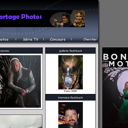
oncours
gallerie flashback
Facts 2006
interview flashback