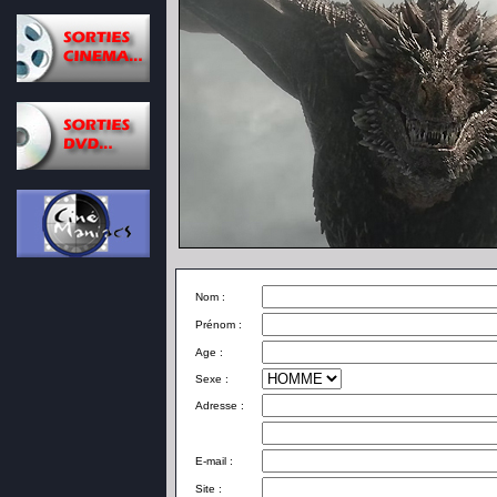
Nom :
Prénom :
Age :
Sexe :
Adresse :
E-mail :
Site :