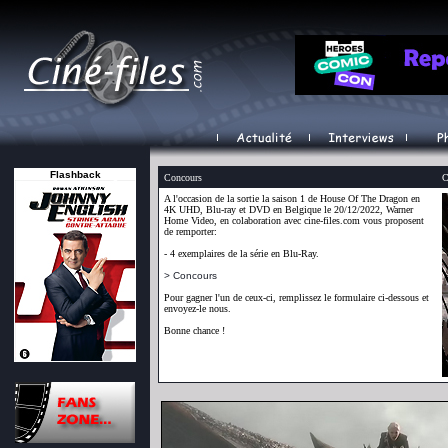
Flashback
Concours
C
A l'occasion de la sortie la saison 1 de House Of The Dragon en
4K UHD, Blu-ray et DVD en Belgique le 20/12/2022, Warner
Home Video, en colaboration avec cine-files.com vous proposent
de remporter:
- 4 exemplaires de la série en Blu-Ray.
> Concours
Pour gagner l'un de ceux-ci, remplissez le formulaire ci-dessous et
envoyez-le nous.
Bonne chance !