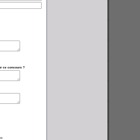
ur ce concours ?
ns