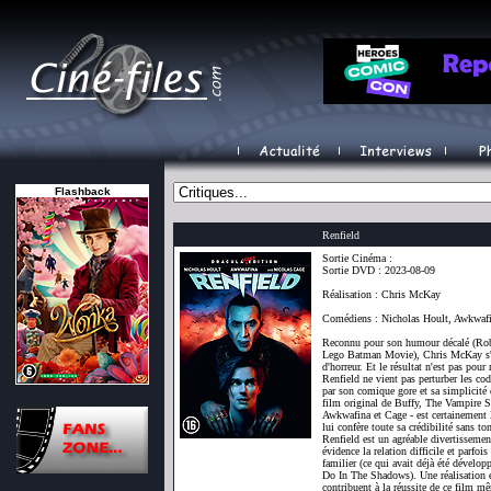
Flashback
Renfield
Sortie Cinéma :
Sortie DVD : 2023-08-09
Réalisation : Chris McKay
Comédiens : Nicholas Hoult, Awkwafi
Reconnu pour son humour décalé (Rob
Lego Batman Movie), Chris McKay s'a
d'horreur. Et le résultat n'est pas pou
Renfield ne vient pas perturber les cod
par son comique gore et sa simplicité 
film original de Buffy, The Vampire S
Awkwafina et Cage - est certainement le
lui confère toute sa crédibilité sans t
Renfield est un agréable divertissemen
évidence la relation difficile et parfo
familier (ce qui avait déjà été dévelo
Do In The Shadows). Une réalisation ef
contribuent à la réussite de ce film mê